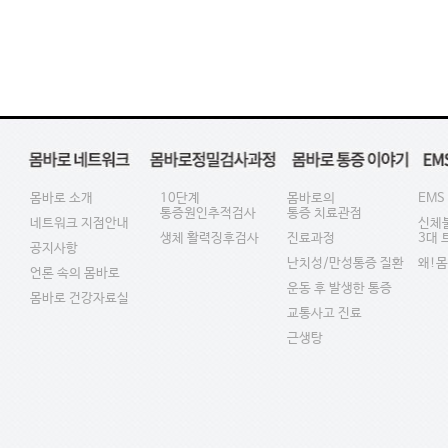
몸바로 소개
10단계
몸바로의
EMS
통증원인추적검사
통증 치료관점
네트워크 지점안내
신체
생체 활력징후검사
진료과정
3대
공지사항
난치성/만성통증 질환
왜!
언론 속의 몸바로
운동 후 발생한 통증
몸바로 건강자료실
교통사고 진료
근생탕