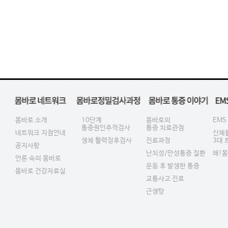
몸바로 소개
10단계
몸바로의
EMS
통증원인추적검사
통증 치료관점
네트워크 지점안내
신체
생체 활력징후검사
진료과정
3대
공지사항
난치성/만성통증 질환
왜!
언론 속의 몸바로
운동 후 발생한 통증
몸바로 건강자료실
교통사고 진료
근생탕