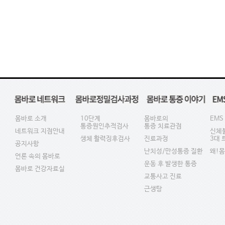
몸바로 소개
10단계
몸바로의
EMS
통증원인추적검사
통증 치료관점
네트워크 지점안내
신체
생체 활력징후검사
진료과정
3대
공지사항
난치성/만성통증 질환
왜!
언론 속의 몸바로
운동 후 발생한 통증
몸바로 건강자료실
교통사고 진료
근생탕