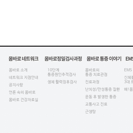
몸바로 소개
10단계
몸바로의
EMS
통증원인추적검사
통증 치료관점
네트워크 지점안내
신체
생체 활력징후검사
진료과정
3대
공지사항
난치성/만성통증 질환
왜!
언론 속의 몸바로
운동 후 발생한 통증
몸바로 건강자료실
교통사고 진료
근생탕