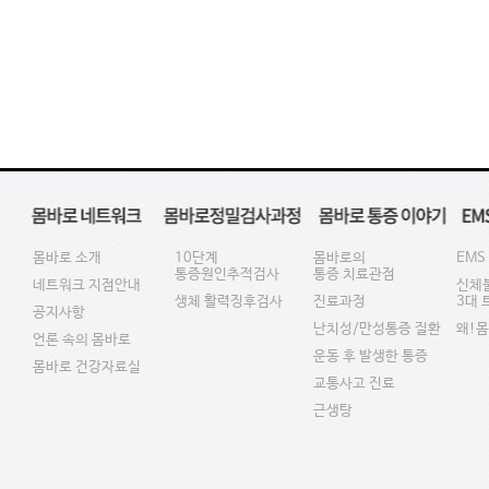
몸바로 소개
10단계
몸바로의
EMS
통증원인추적검사
통증 치료관점
네트워크 지점안내
신체
생체 활력징후검사
진료과정
3대
공지사항
난치성/만성통증 질환
왜!
언론 속의 몸바로
운동 후 발생한 통증
몸바로 건강자료실
교통사고 진료
근생탕