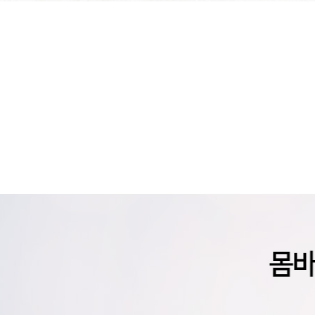
교통사고 진료
근생탕