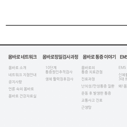
몸바로 소개
10단계
몸바로의
EMS
통증원인추적검사
통증 치료관점
네트워크 지점안내
신체
생체 활력징후검사
진료과정
3대
공지사항
난치성/만성통증 질환
왜!
언론 속의 몸바로
운동 후 발생한 통증
몸바로 건강자료실
교통사고 진료
근생탕