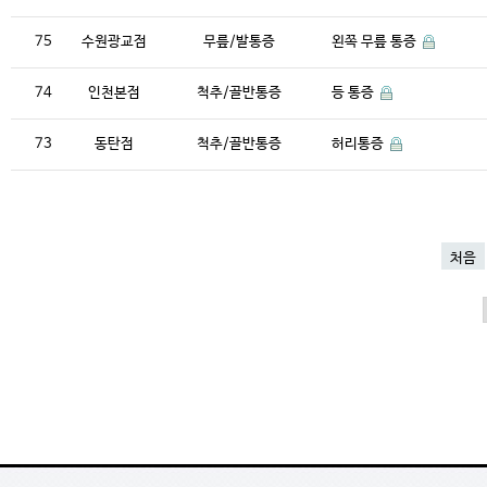
75
수원광교점
무릎/발통증
왼쪽 무릎 통증
74
인천본점
척추/골반통증
등 통증
73
동탄점
척추/골반통증
허리통증
처음