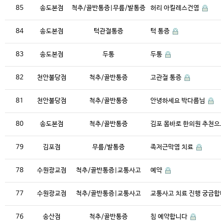
85
송도본점
척추/골반통증|무릎/발통증
허리 아킬레스건염
84
송도본점
턱관절통증
턱 통증
83
송도본점
두통
두통
82
천안불당점
척추/골반통증
고관절 통증
81
천안불당점
척추/골반통증
안녕하세요 박다름님
80
송도본점
척추/골반통증
김포 몸바로 한의원 추천으
79
김포점
무릎/발통증
족저근막염 치료
78
수원광교점
척추/골반통증|교통사고
예약
77
수원광교점
척추/골반통증|교통사고
교통사고 치료 진행 궁금
76
송산점
척추/골반통증
침 예약합니다