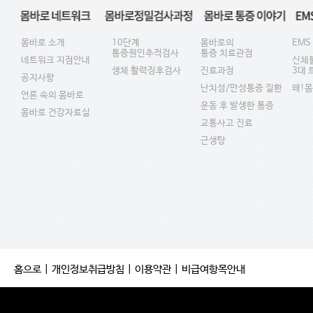
몸바로 소개
10단계
몸바로의
EMS
통증원인추적검사
통증 치료관점
네트워크 지점안내
신체
생체 활력징후검사
진료과정
3대
공지사항
난치성/만성통증 질환
왜!
언론 속의 몸바로
운동 후 발생한 통증
몸바로 건강자료실
교통사고 진료
근생탕
홈으로
|
개인정보취급방침
|
이용약관
|
비급여항목안내