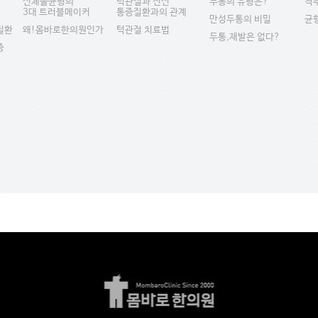
신체불균형의
턱관절과 전신
두통의 유형은?
척
3대 트러블메이커
통증질환과의 관계
만성두통의 비밀
균
질환
왜!몸바로한의원인가
턱관절 치료법
두통,재발은 없다?
증