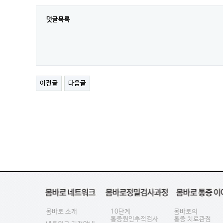
댓글목록
이전글
다음글
몸바로 소개
10단계
몸바로의
통증원인추적검사
통증 치료관점