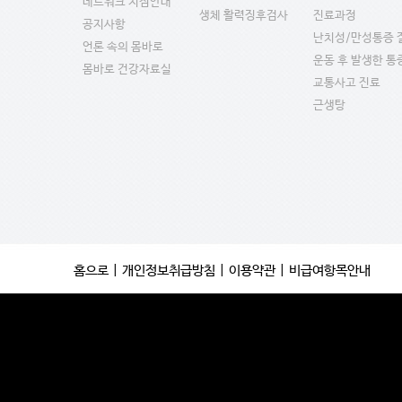
네트워크 지점안내
생체 활력징후검사
진료과정
공지사항
난치성/만성통증 
언론 속의 몸바로
운동 후 발생한 통
몸바로 건강자료실
교통사고 진료
근생탕
홈으로
|
개인정보취급방침
|
이용약관
|
비급여항목안내