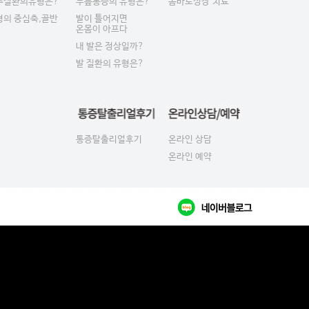
추질환의유형은?
무릎통증의 유형은?
몸바로성장'치료'
형의 중심축,골반
발이 틀어지면
온몸이 아프다
내 발은 정상일까?
발 질환의 유형은?
통증탈출리얼후기
온라인 상담
온라인 예약