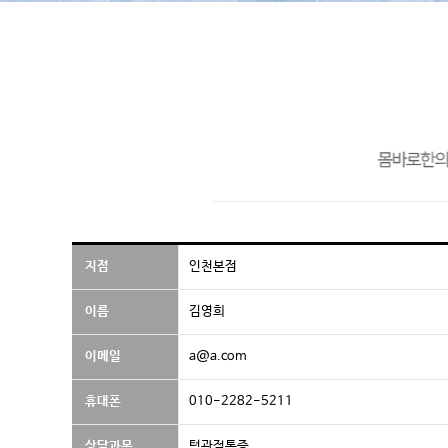
지점
인천본점
이름
김영희
이메일
a@a.com
휴대폰
010-2282-5211
상담과목
턱관절통증