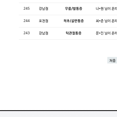
245
강남점
무릎/발통증
나*원 님이 온
244
포천점
척추/골반통증
최*준 님이 온
243
강남점
턱관절통증
문*진 님이 온
처음