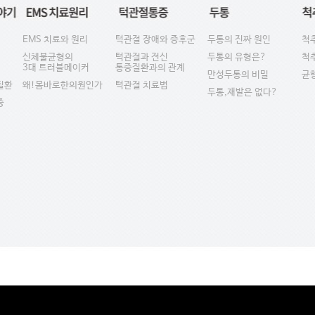
EMS 치료와 원리
턱관절 장애와 증후군
두통의 진짜 원인
척
신체불균형의
턱관절과 전신
두통의 유형은?
척
3대 트러블메이커
통증질환과의 관계
만성두통의 비밀
균
질환
왜!몸바로한의원인가
턱관절 치료법
두통,재발은 없다?
증