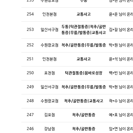
255
수원광교점
두통
김*현 님이 온
254
인천본점
교통사고
윤*운 님이 온
두통|턱관절통증|척추/골반
253
일산서구점
김*길 님이 온
통증|무릎/발통증|교통사고
252
수원광교점
척추/골반통증|무릎/발통증
박*원 님이 온
251
인천본점
교통사고
윤*석 님이 온
250
포천점
턱관절통증|몸바로성장
백*빈 님이 온
249
일산서구점
척추/골반통증|무릎/발통증
박*현 님이 온
248
수원광교점
척추/골반통증|교통사고
곽*수 님이 온
247
김포점
척추/골반통증
예*호 님이 온
246
강남점
척추/골반통증
임*연 님이 온