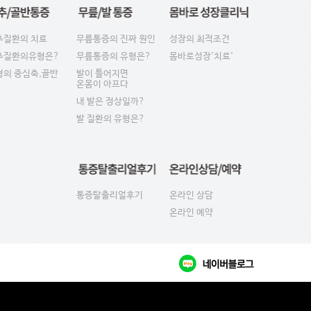
추질환의 치료
무릎통증의 진짜 원인
성장의 최적조건
추질환의유형은?
무릎통증의 유형은?
몸바로성장'치료'
형의 중심축,골반
발이 틀어지면
온몸이 아프다
내 발은 정상일까?
발 질환의 유형은?
통증탈출리얼후기
온라인 상담
온라인 예약