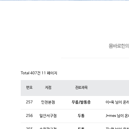
Total 407건
11 페이지
번호
지점
진료과목
257
인천본점
무릎/발통증
이*옥 님이 온
256
일산서구점
두통
J*mes 님이