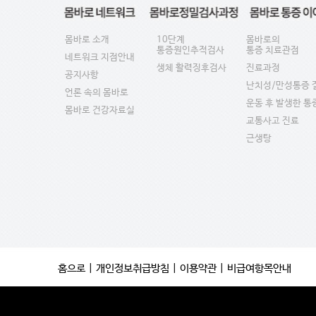
몸바로 소개
10단계
몸바로의
통증원인추적검사
통증 치료관점
네트워크 지점안내
생체 활력징후검사
진료과정
공지사항
난치성/만성통증 
언론 속의 몸바로
운동 후 발생한 통
몸바로 건강자료실
교통사고 진료
근생탕
홈으로
|
개인정보취급방침
|
이용약관
|
비급여항목안내