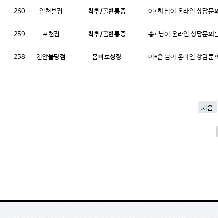
260
인천본점
척추/골반통증
이*희 님이 온라인 상담문
259
포천점
척추/골반통증
송* 님이 온라인 상담문의
258
천안불당점
몸바로성장
이*은 님이 온라인 상담문
처음