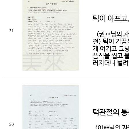
턱이 아프고,
31
(권**님의 자
전) 턱이 가
게 여기고 그
음식을 씹고 
러지더니 벌려지
턱관절의 통
30
(이**님의 자