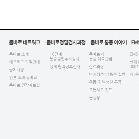
몸바로 소개
10단계
몸바로의
EMS
통증원인추적검사
통증 치료관점
네트워크 지점안내
신체
생체 활력징후검사
진료과정
3대
공지사항
난치성/만성통증 질환
왜!
언론 속의 몸바로
운동 후 발생한 통증
몸바로 건강자료실
교통사고 진료
근생탕