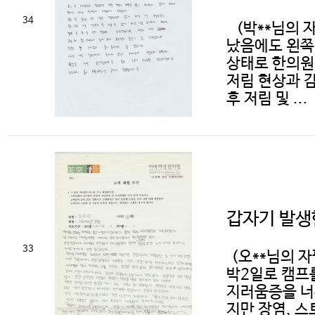
34
(박**님의 
났음에도 왼쪽
상태로 한의원
저림 현상과 감
후 저림 및 ...
갑자기 발생
33
(오**님의 자
박2일로 캠프를
지러움증을 너
지만 장염, 