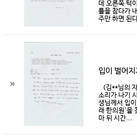
데 오른쪽 턱
틀을 참다가 
주만 하면 된다
입이 벌어지
36
(김**님의 
소리가 나기 
생님께서 입이 
래 한의원'을 
마 뒤 시간...