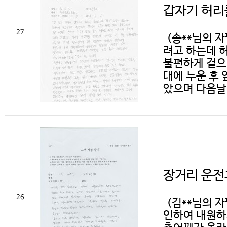
갑자기 허리
27
(송**님의 자
려고 하는데 
불편하게 걸으
대에 누운 후 
았으며 다음날 
장거리 운전
26
(김**님의 
인하여 내원하