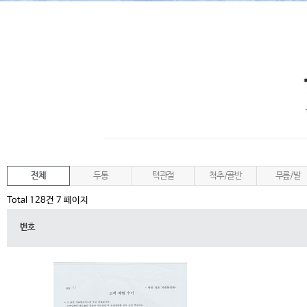
전체
두통
턱관절
척추/골반
무릎/발
Total 128건
7 페이지
번호