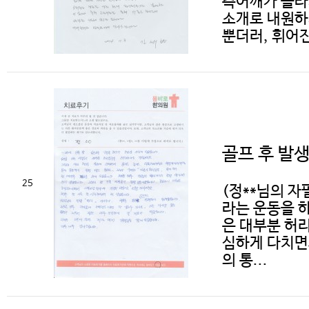
측어깨가 올라
소개로 내원하
뿐더러, 휘어진
골프 후 발
25
(정**님의 자
라는 운동을 
은 대부분 허
심하게 다치면
의 통...