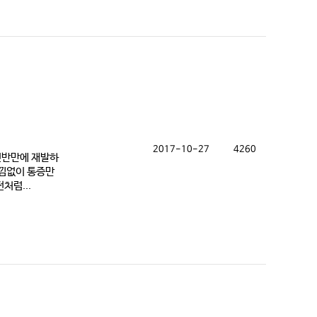
2017-10-27
4260
년반만에 재발하
느낌없이 통증만
처럼...