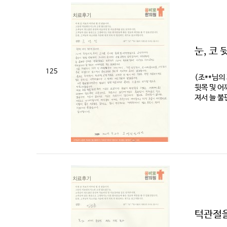
눈, 코
125
(조**님의
뒷목 및 어
져서 늘 불
턱관절을