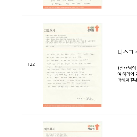
디스크 
122
(신**님의
여 허리와 
더해져 갈뿐