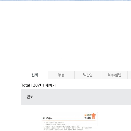
전체
두통
턱관절
척추/골반
Total 128건
1 페이지
번호