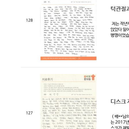
턱관절과
128
저는 작년부
앉았다 일어
병명이었습니
디스크 
127
( 배**님
는 2017
스크가 재발