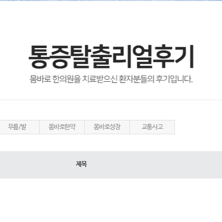
무릎/발
몸바로한약
몸바로성장
교통사고
제목