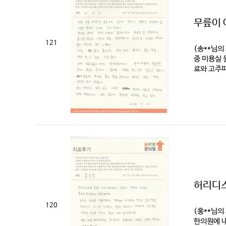
무릎이 
121
(송**님의
중 미용실 
료와 고주파
허리디스
120
(홍**님의
한의원에 