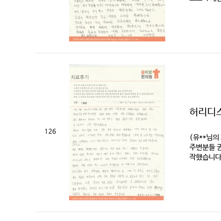
허리디스
126
(유**님의
주변분들 권
작했습니다.