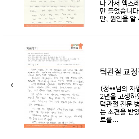
나 가서 엑스
만 들었습니다
만, 원인을 알 
턱관절 교정
6
(정**님의 
2년을 고생하
턱관절 전문 
는 소견을 받
료를...