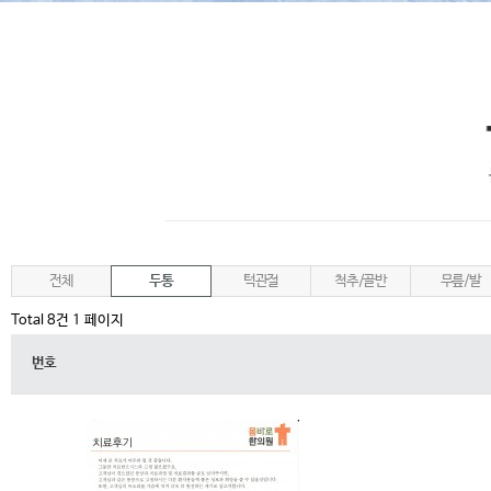
전체
두통
턱관절
척추/골반
무릎/발
Total 8건
1 페이지
번호