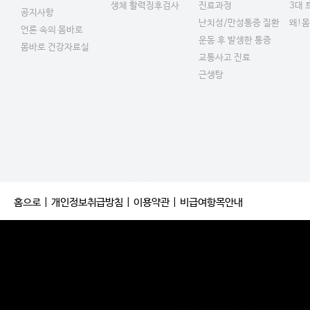
생체 활력징후검사
진료과정
3대
공지사항
난치성/만성통증 질환
왜!
언론 속의 몸바로
운동 후 발생한 통증
몸바로 건강자료실
교통사고 진료
근생탕
홈으로
|
개인정보취급방침
|
이용약관
|
비급여항목안내