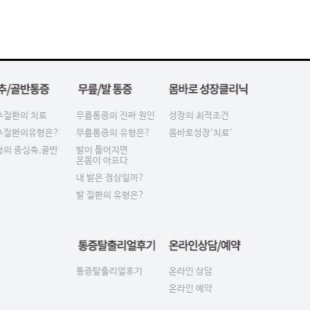
추질환의 치료
무릎통증의 진짜 원인
성장의 최적조건
추질환의유형은?
무릎통증의 유형은?
몸바로성장'치료'
형의 중심축,골반
발이 틀어지면
온몸이 아프다
내 발은 정상일까?
발 질환의 유형은?
통증탈출리얼후기
온라인 상담
온라인 예약