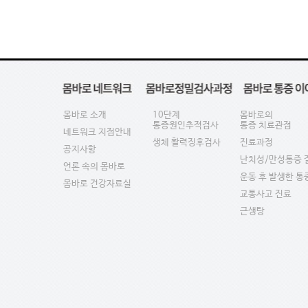
몸바로 소개
10단계
몸바로의
통증원인추적검사
통증 치료관점
네트워크 지점안내
생체 활력징후검사
진료과정
공지사항
난치성/만성통증 
언론 속의 몸바로
운동 후 발생한 통
몸바로 건강자료실
교통사고 진료
근생탕