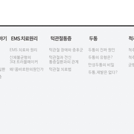
EMS 치료와 원리
턱관절 장애와 증후군
두통의 진짜 원인
척
신체불균형의
턱관절과 전신
두통의 유형은?
척
3대 트러블메이커
통증질환과의 관계
만성두통의 비밀
균
질환
왜!몸바로한의원인가
턱관절 치료법
두통,재발은 없다?
증