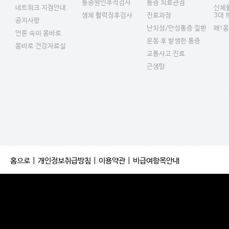
통증원인추적검사
통증 치료관점
네트워크 지점안내
신체
생체 활력징후검사
진료과정
3대
공지사항
난치성/만성통증 질환
왜!
언론 속의 몸바로
운동 후 발생한 통증
몸바로 건강자료실
교통사고 진료
근생탕
홈으로
|
개인정보취급방침
|
이용약관
|
비급여항목안내