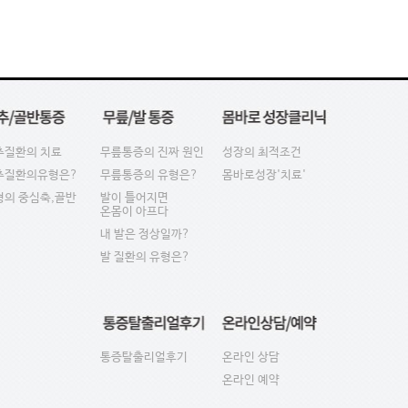
추질환의 치료
무릎통증의 진짜 원인
성장의 최적조건
추질환의유형은?
무릎통증의 유형은?
몸바로성장'치료'
형의 중심축,골반
발이 틀어지면
온몸이 아프다
내 발은 정상일까?
발 질환의 유형은?
통증탈출리얼후기
온라인 상담
온라인 예약