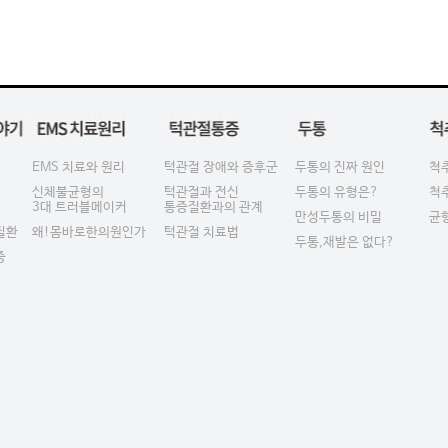
EMS 치료와 원리
턱관절 장애와 증후군
두통의 진짜 원인
척
신체불균형의
턱관절과 전신
두통의 유형은?
척
3대 트러블메이커
통증질환과의 관계
만성두통의 비밀
균
질환
왜!몸바로한의원인가
턱관절 치료법
두통,재발은 없다?
증