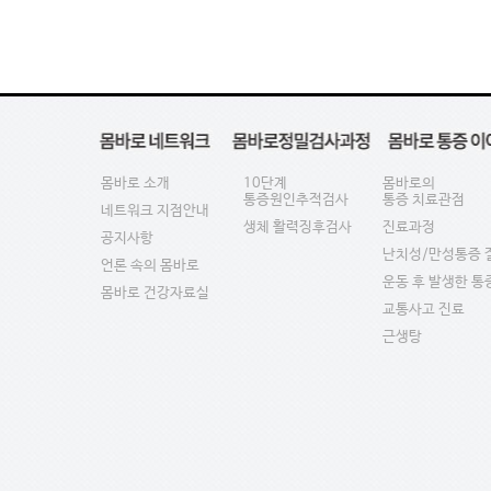
몸바로 소개
10단계
몸바로의
통증원인추적검사
통증 치료관점
네트워크 지점안내
생체 활력징후검사
진료과정
공지사항
난치성/만성통증 
언론 속의 몸바로
운동 후 발생한 통
몸바로 건강자료실
교통사고 진료
근생탕