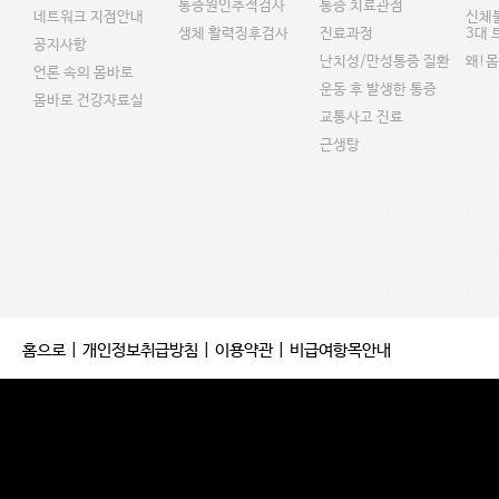
통증원인추적검사
통증 치료관점
네트워크 지점안내
신체
생체 활력징후검사
진료과정
3대
공지사항
난치성/만성통증 질환
왜!
언론 속의 몸바로
운동 후 발생한 통증
몸바로 건강자료실
교통사고 진료
근생탕
홈으로
|
개인정보취급방침
|
이용약관
|
비급여항목안내