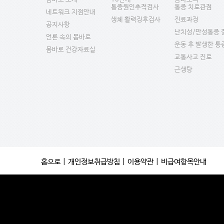
통증원인추적검사
통증 치료관점
네트워크 지점안내
생체 활력징후검사
진료과정
공지사항
난치성/만성통증 
언론 속의 몸바로
운동 후 발생한 통
몸바로 건강자료실
교통사고 진료
근생탕
홈으로
|
개인정보취급방침
|
이용약관
|
비급여항목안내