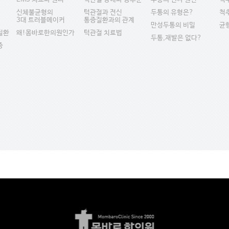
신체불균형의
턱관절과 전신
두통의 유형은?
척
3대 트러블메이커
통증질환과의 관계
만성두통의 비밀
균
질환
왜!몸바로한의원인가
턱관절 치료법
두통,재발은 없다?
증