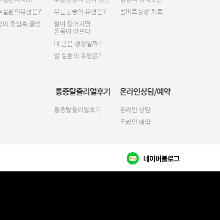
추질환의유형은?
무릎통증의 유형은?
몸바로성장'치료'
형의 중심축,골반
발이 틀어지면
온몸이 아프다
내 발은 정상일까?
발 질환의 유형은?
통증탈출리얼후기
온라인 상담
온라인 예약