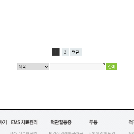
1
2
맨끝
EMS 치료와 원리
턱관절 장애와 증후군
두통의 진짜 원인
척