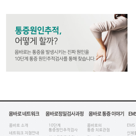
몸바로 소개
10단계
몸바로의
EMS
통증원인추적검사
통증 치료관점
네트워크 지점안내
신체