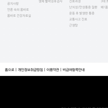
생체 활력징후검사
진료과정
3대
공지사항
난치성/만성통증 질환
왜!
언론 속의 몸바로
운동 후 발생한 통증
몸바로 건강자료실
교통사고 진료
근생탕
홈으로
|
개인정보취급방침
|
이용약관
|
비급여항목안내